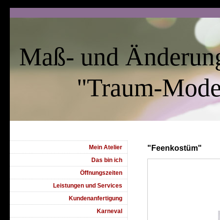
Maß- und Änderung
"Traum-Mode
Mein Atelier
"Feenkostüm"
Das bin ich
Öffnungszeiten
Leistungen und Services
Kundenanfertigung
Karneval