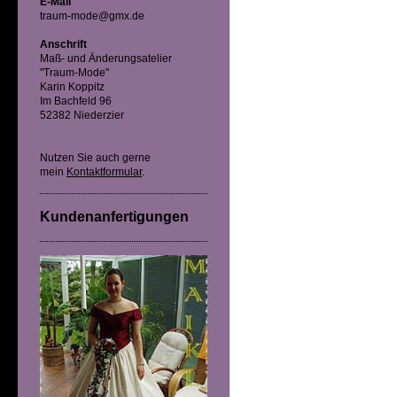
E-Mail
traum-mode@gmx.de
Anschrift
Maß- und Änderungsatelier
"Traum-Mode"
Karin Koppitz
Im Bachfeld 96
52382 Niederzier
Nutzen Sie auch gerne
mein
Kontaktformular
.
Kundenanfertigungen