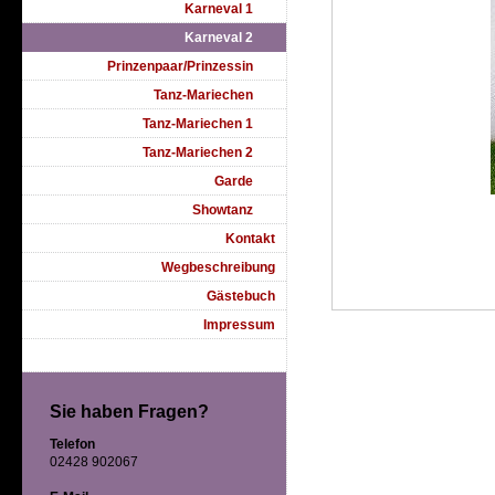
Karneval 1
Karneval 2
Prinzenpaar/Prinzessin
Tanz-Mariechen
Tanz-Mariechen 1
Tanz-Mariechen 2
Garde
Showtanz
Kontakt
Wegbeschreibung
Gästebuch
Impressum
Sie haben Fragen?
Telefon
02428 902067