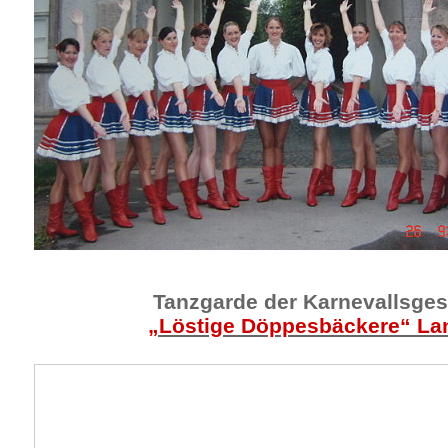
Tanzgarde der Karnevallsges
„Löstige Döppesbäckere“ L