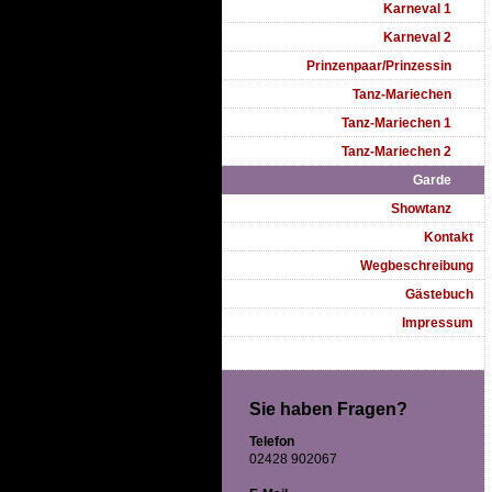
Karneval 1
Karneval 2
Prinzenpaar/Prinzessin
Tanz-Mariechen
Tanz-Mariechen 1
Tanz-Mariechen 2
Garde
Showtanz
Kontakt
Wegbeschreibung
Gästebuch
Impressum
Sie haben Fragen?
Telefon
02428 902067