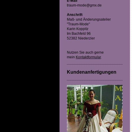
E-Mail
traum-mode@gmx.de
Anschrift
Maß- und Änderungsatelier
"Traum-Mode"
Karin Koppitz
Im Bachfeld 96
52382 Niederzier
Nutzen Sie auch gerne
mein
Kontaktformular
.
Kundenanfertigungen