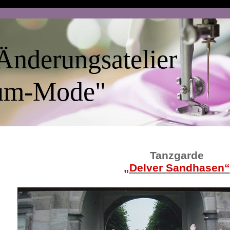
Änderungsatelier
-Mode"
Tanzgarde
„Delver Sandhasen“