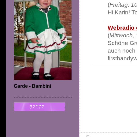
(
Freitag, 1
Hi Karin! To
Webradio 
(
Mittwoch, 
Schöne Grü
auch noch 
firsthandy
Garde - Bambini