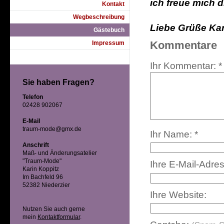
ich freue mich d
Kontakt
Wegbeschreibung
Liebe Grüße Kari
Gästebuch
Kommentare
Impressum
Ihr Kommentar: *
Sie haben Fragen?
Telefon
02428 902067
E-Mail
traum-mode@gmx.de
Ihr Name: *
Anschrift
Maß- und Änderungsatelier
"Traum-Mode"
Ihre E-Mail-Adre
Karin Koppitz
Im Bachfeld 96
52382 Niederzier
Ihre Website:
Nutzen Sie auch gerne
mein
Kontaktformular
.