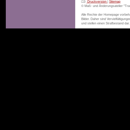
Druckversion
|
Sitemap
© Maß- und Änderungsatelier "T
Alle Rechte der Homepage vorbehal
Bilder. Daher sind Vervielfältigung
und stellen einen Strafbestand dar.