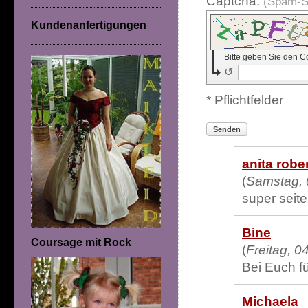
Captcha:
(Spam-S
Kundenanfertigungen
Bitte geben Sie den C
↺
* Pflichtfelder
Senden
anita robe
(
Samstag, 
super seite
Bine
Coursage mit Rock
(
Freitag, 0
Bei Euch f
Michaela